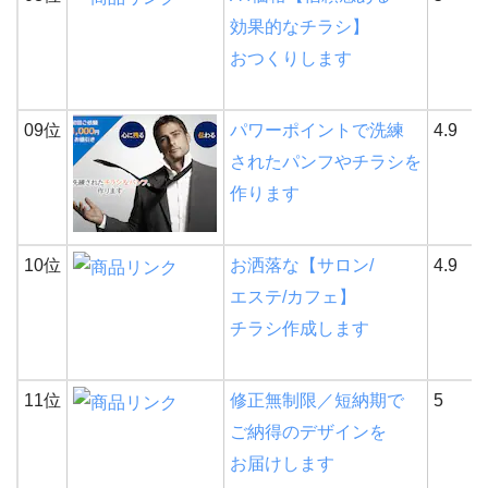
効果的なチラシ】
おつくりします
09位
パワーポイントで洗練
4.9
されたパンフやチラシを
作ります
10位
お洒落な【サロン/
4.9
エステ/カフェ】
チラシ作成します
11位
修正無制限／短納期で
5
ご納得のデザインを
お届けします