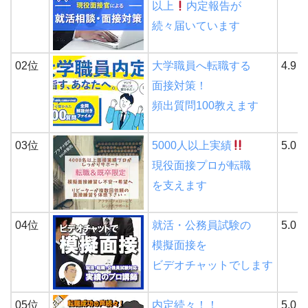
以上
内定報告が
続々届いています
02位
大学職員へ転職する
4.9
面接対策！
頻出質問100教えます
03位
5000人以上実績
5.0
現役面接プロが転職
を支えます
04位
就活・公務員試験の
5.0
模擬面接を
ビデオチャットでします
05位
内定続々！！
5.0