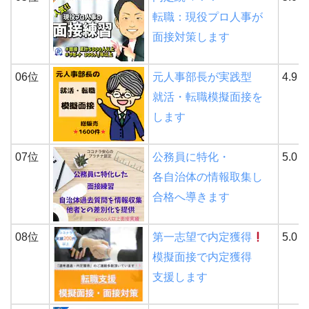
転職：現役プロ人事が
面接対策します
06位
元人事部長が実践型
4.9
就活・転職模擬面接を
します
07位
公務員に特化・
5.0
各自治体の情報取集し
合格へ導きます
08位
第一志望で内定獲得
5.0
模擬面接で内定獲得
支援します