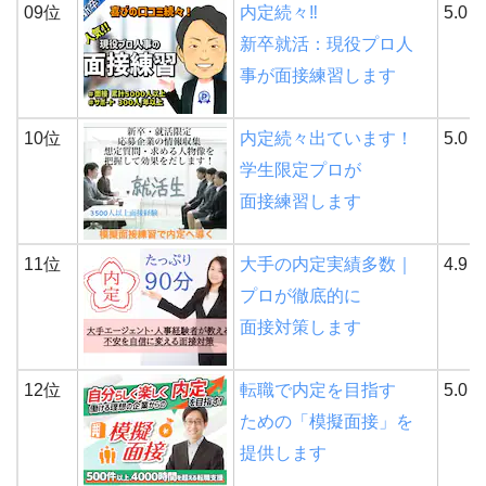
09位
内定続々‼
5.0
新卒就活：現役プロ人
事が面接練習します
10位
内定続々出ています！
5.0
学生限定プロが
面接練習します
11位
大手の内定実績多数｜
4.9
プロが徹底的に
面接対策します
12位
転職で内定を目指す
5.0
ための「模擬面接」を
提供します