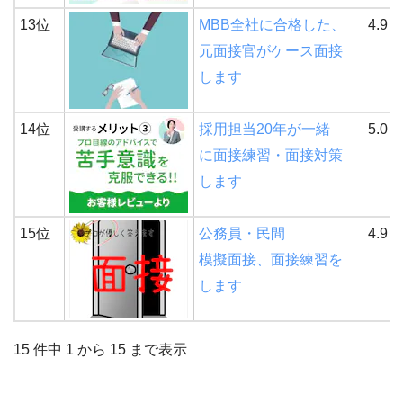
13位
MBB全社に合格した、
4.9
元面接官がケース面接
します
14位
採用担当20年が一緒
5.0
に面接練習・面接対策
します
15位
公務員・民間
4.9
模擬面接、面接練習を
します
15 件中 1 から 15 まで表示