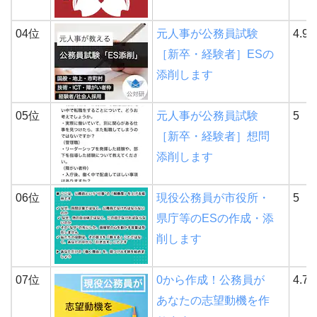
04位
元人事が公務員試験
4.9
［新卒・経験者］ESの
添削します
05位
元人事が公務員試験
5
［新卒・経験者］想問
添削します
06位
現役公務員が市役所・
5
県庁等のESの作成・添
削します
07位
0から作成！公務員が
4.7
あなたの志望動機を作