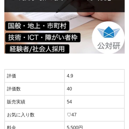
評価
4.9
評価数
40
販売実績
54
お気に入り数
♡47
料金
5,500円