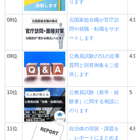
ります
08位
元国家総合職が官庁訪
4.9
問や就職・転職をサポ
ートします
09位
公務員試験の51の定番
4.9
質問と回答例集をご提
供します
10位
公務員試験［新卒・経
5
験者］に関する相談に
のります
11位
自治体の現状・課題を
4.8
、レポートにまとめま