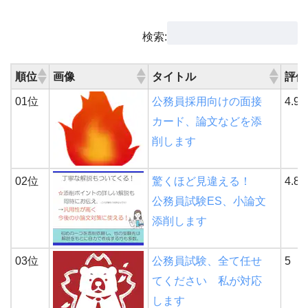
検索:
順位
画像
タイトル
評価
01位
公務員採用向けの面接
4.9
カード、論文などを添
削します
02位
驚くほど見違える！
4.8
公務員試験ES、小論文
添削します
03位
公務員試験、全て任せ
5
てください 私が対応
します