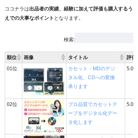
ココナラは
出品者の実績、経験に加えて評価も購入するう
えでの大事なポイント
となります。
検索:
順位
画像
タイトル
評価
01位
カセット・MDのデジ
5.0
タル化、CDへの変換
承ります
02位
プロ品質でカセットテ
5.0
ープをデジタル化デー
タ化します