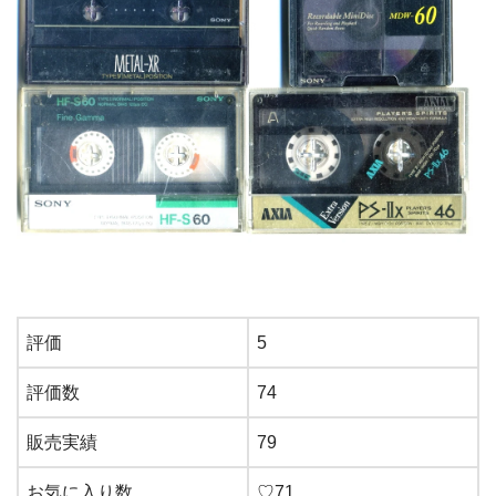
評価
5
評価数
74
販売実績
79
お気に入り数
♡71