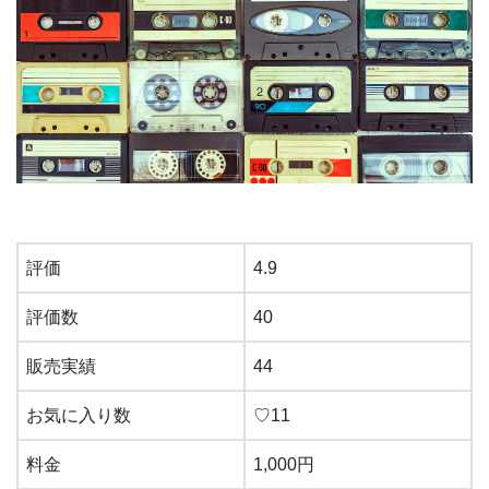
評価
4.9
評価数
40
販売実績
44
お気に入り数
♡11
料金
1,000円