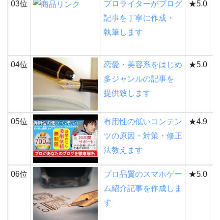
03位
プロライターがブログ
★5.0
7
記事を丁寧に作成・
執筆します
04位
恋愛・美容系をはじめ
★5.0
8
多ジャンルの記事を
提供致します
05位
有用性の低いコンテン
★4.9
3
ツの原因・対策・修正
法教えます
06位
プロ品質のスマホゲー
★5.0
4
ム紹介記事を作成しま
す