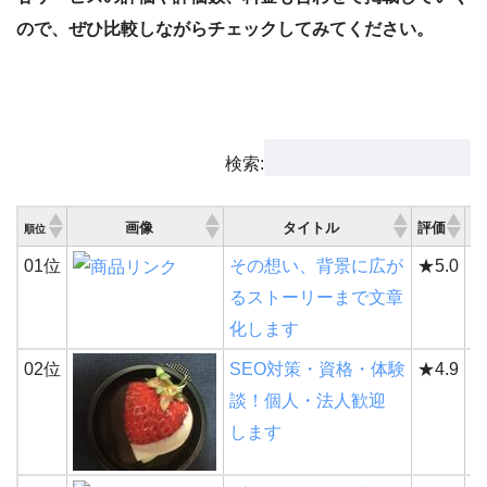
ので、ぜひ比較しながらチェックしてみてください。
検索:
画像
タイトル
評価
順位
評
01位
その想い、背景に広が
★5.0
9
るストーリーまで文章
化します
02位
SEO対策・資格・体験
★4.9
9
談！個人・法人歓迎
します