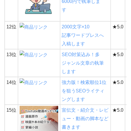
6000円で執筆しま
す
12位
2000文字×10
★5.0
2
記事ワードプレスへ
入稿します
13位
SEO対策込み！多
★5.0
1
ジャンル文章の執筆
します
14位
強力版！検索順位1位
★5.0
1
を狙うSEOライティ
ングします
15位
宣伝文・紹介文・レビ
★5.0
1
ュー・動画の脚本など
書きます