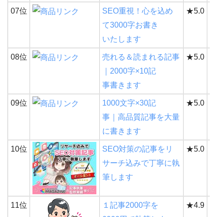
07位
SEO重視！心を込め
★5.0
2
て3000字お書き
いたします
08位
売れる＆読まれる記事
★5.0
2
｜2000字×10記
事書きます
09位
1000文字×30記
★5.0
2
事｜高品質記事を大量
に書きます
10位
SEO対策の記事をリ
★5.0
2
サーチ込みで丁寧に執
筆します
11位
１記事2000字を
★4.9
2