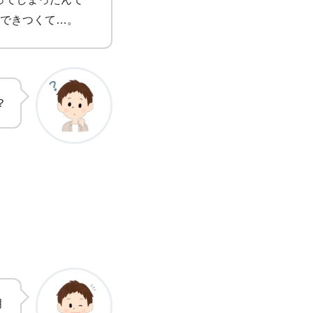
のできつくて…。
？
月